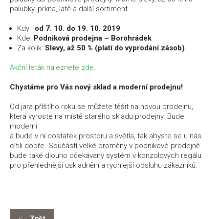
palubky, prkna, latě a další sortiment.
Kdy:
od 7. 10. do 19. 10. 2019
Kde:
Podniková prodejna – Borohrádek
Za kolik:
Slevy, až 50 % (platí do vyprodání zásob)
Akční leták naleznete zde.
Chystáme pro Vás nový sklad a moderní prodejnu!
Od jara příštího roku se můžete těšit na novou prodejnu,
která vyroste na místě starého skladu prodejny. Bude
moderní
a bude v ní dostatek prostoru a světla, tak abyste se u nás
cítili dobře. Součástí velké proměny v podnikové prodejně
bude také dlouho očekávaný systém v konzolových regálu
pro přehlednější uskladnění a rychlejší obsluhu zákazníků.
Zpět