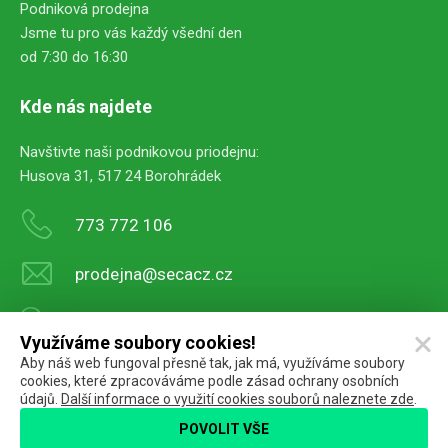
Podniková prodejna
Jsme tu pro vás každý všední den
od 7:30 do 16:30
Kde nás najdete
Navštivte naši podnikovou priodejnu:
Husova 31, 517 24 Borohrádek
773 772 106
prodejna@secacz.cz
Navigovat sem
Využíváme soubory cookies!
Aby náš web fungoval přesně tak, jak má, využíváme soubory
cookies, které zpracováváme podle zásad ochrany osobních
údajů.
Další informace o využití cookies souborů naleznete zde
.
Seca
VYROBILO
POVOLIT VŠE
FeelWood podlahy