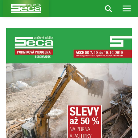
Aktuality
Startuje velký výprodej – bouráme sklad podnikové
prodejny!